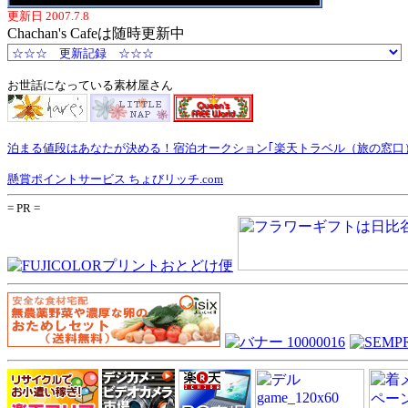
更新日 2007.7.8
Chachan's Cafeは随時更新中
お世話になっている素材屋さん
泊まる値段はあなたが決める！宿泊オークション｢楽天トラベル（旅の窓口
懸賞ポイントサービス ちょびリッチ.com
= PR =