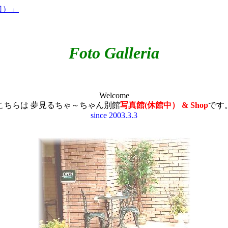
口）」
Foto Galleria
Welcome
こちらは 夢見るちゃ～ちゃん別館
写真館(休館中） & Shop
です
since 2003.3.3